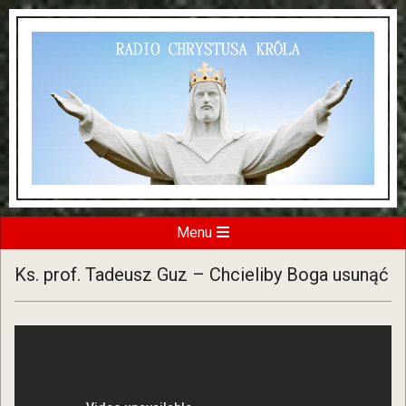
Skip
to
content
RADIO
Secondary
Menu
Navigation
CHRYSTU
Ks. prof. Tadeusz Guz – Chcieliby Boga usunąć
Menu
KRÓLA