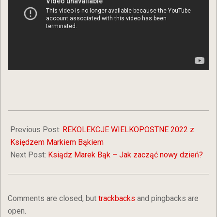
2022-
03-
Previous Post:
REKOLEKCJE WIELKOPOSTNE 2022 z
01
Księdzem Markiem Bąkiem
Next Post:
Ksiądz Marek Bąk – Jak zacząć nowy dzień?
Comments are closed, but
trackbacks
and pingbacks are
open.